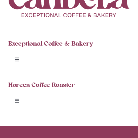
Exceptional Coffee & Bakery
Toggle
Navigation
Candela Cinnamon Rolls
Horeca Coffee Roaster
Blog
Toggle
Navigation
Delivery
Coffee Roaster
Cafeterías
Candela Exceptional Catering