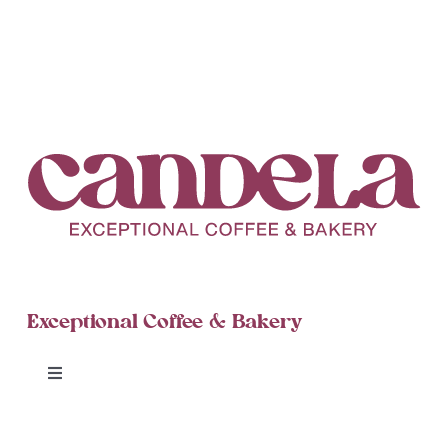
Nogales
Pimienta
Exceptional Coffee & Bakery
Toggle
Navigation
Candela Cinnamon Rolls