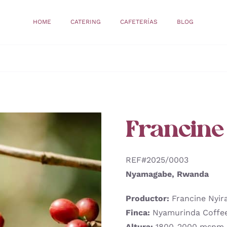
HOME
CATERING
CAFETERÍAS
BLOG
Francine
REF#2025/0003
Nyamagabe, Rwanda
Productor:
Francine Nyi
Finca:
Nyamurinda Coffe
Altura:
1800-2000 msnm