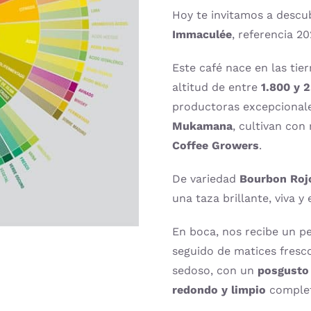
de
Hoy te invitamos a descub
audio
Immaculée
, referencia 2
Este café nace en las tie
altitud de entre
1.800 y 
productoras excepcional
Mukamana
, cultivan con
Coffee Growers
.
De variedad
Bourbon Roj
una taza brillante, viva y 
En boca, nos recibe un pe
seguido de matices fresc
sedoso, con un
posgusto
redondo y limpio
complet