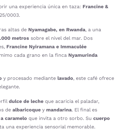
las
rir una experiencia única en taza:
Francine &
teclas
025/0003.
de
flecha
rras altas de
Nyamagabe, en Rwanda
, a una
arriba/abajo
2.000 metros
sobre el nivel del mar. Dos
para
es,
Francine Nyiramana e Immaculée
aumentar
 mimo cada grano en la finca
Nyamurinda
o
disminuir
o
y procesado mediante
lavado
, este café ofrece
el
elegante.
volumen.
rfil
dulce de leche
que acaricia el paladar,
os de
albaricoque
y
mandarina
. El final es
 a caramelo
que invita a otro sorbo. Su
cuerpo
a una experiencia sensorial memorable.