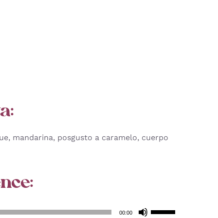
a:
que, mandarina, posgusto a caramelo, cuerpo
nce:
Utiliza
00:00