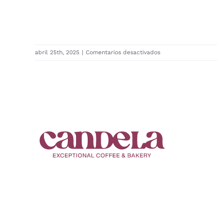
en
abril 25th, 2025
|
Comentarios desactivados
2025-
0003
Francine
&
Immaculée