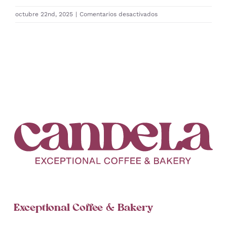
en
octubre 22nd, 2025
|
Comentarios desactivados
2025-
0009
Cáscara
de
Gesha
Exceptional Coffee & Bakery