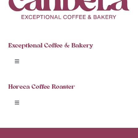
Exceptional Coffee & Bakery
Toggle
Navigation
Candela Cinnamon Rolls
Horeca Coffee Roaster
Blog
Toggle
Navigation
Delivery
Coffee Roaster