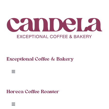
Exceptional Coffee & Bakery
Toggle
Navigation
Candela Cinnamon Rolls
Horeca Coffee Roaster
Blog
Toggle