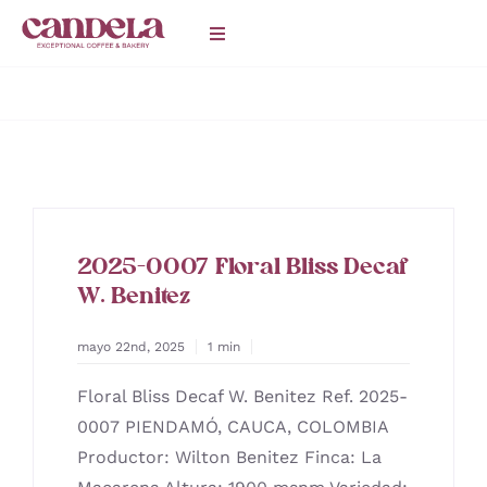
Saltar
Toggle
al
Navigation
contenido
HOME
Catering
CAFETERÍAS
2025-0007 Floral Bliss Decaf
W. Benitez
BLOG
mayo 22nd, 2025
1 min
Floral Bliss Decaf W. Benitez Ref. 2025-
0007 PIENDAMÓ, CAUCA, COLOMBIA
Productor: Wilton Benitez Finca: La