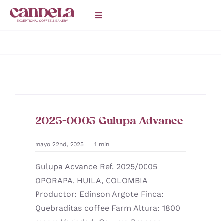
Saltar
Toggle
al
Navigation
contenido
HOME
Catering
CAFETERÍAS
2025-0005 Gulupa Advance
BLOG
mayo 22nd, 2025
1 min
Gulupa Advance Ref. 2025/0005
OPORAPA, HUILA, COLOMBIA
Productor: Edinson Argote Finca:
Quebraditas coffee Farm Altura: 1800