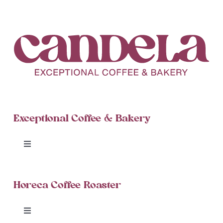
Exceptional Coffee & Bakery
Toggle
Navigation
Candela Cinnamon Rolls
Horeca Coffee Roaster
Blog
Toggle