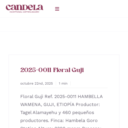
Saltar
Toggle
al
Navigation
contenido
HOME
Catering
CAFETERÍAS
2025-0011 Floral Guji
BLOG
octubre 22nd, 2025
1 min
Floral Guji Ref. 2025-0011 HAMBELLA
WAMENA, GUJI, ETIOPÍA Productor:
Tagel Alamayehu y 460 pequeños
productores. Finca: Hambela Goro